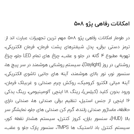
امکانات رفاهی پژو ۵۰۸
در طومار امکانات رفاهی پژو ۵۰۸ مهم ترین تجهیزات عبارت اند از:
ترمز دستی برقی، پدل شیفترهای پشت فرمان، فرمان الکتریکی،
تهویه مطبوع ۴ گانه در جلو و عقب، چراغ های تمام LED جلو، چراغ
روشنایی در روز (Daylight)، سیستم روشنایی هوشمند در سر پیچ ها،
سنسور نور، نور بالای هوشمند، آینه های جانبی تاشوی الکتریکی،
آینه میانی الکترو کرومیک، روکش چرم صندلی و غربیلک فرمان،
ورود بدون کلید (کیلِس)، رینگ ۱۸ اینچی آلومینیومی، رینگ یدکی
۱۶ اینچی از جنس استیل، تنظیم برقی صندلی ها، صندلی دارای
حافظه، ماساژور صندلی راننده، گرم کن صندلی های جلو، نمایشگر سر
بالا (HUD)، سنسور باران، کروز کنترل، سیستم هشدار نقطه کور،
سیستم کنترل باد لاستیک ها TMPS، سنسور پارک جلو و عقب،