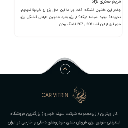
مریم صدری نژاد
چقدر این ماشین قشنگه. فقط چرا ما این مدل پژو رو خیابونا ندیدیم.
تحریمه؟ تولید نمیشه دیگه؟ از پژو بعید همچین طراحی قشنگی. پژو
های قبل از این فقط 206 و 207 قشنگ بودن
کار ویترین ( زیرمجموعه شرکت سپند خودرو ) بزرگترین فروشگاه
اینترنتی خودرو برای فروش نقدی خودروهای داخلی و خارجی در ایران