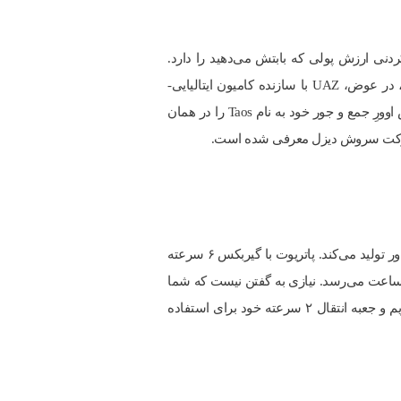
د که به طور باورنکردنی ارزش پولی که بابتش می‌دهید را دارد.
متأسفانه، نام تجاری «پاتریوت» قبلا توسط جیپ گرفته شده است و می‌تواند شرکت یواز را توی دردسر بیاندازد. بنابراین، در عوض، UAZ با سازنده کامیون ایتالیایی-
آمریکایی، Bremach، همکاری کرده است تا Patriot را به عنوان «Bremach Taos» وارد ایالات متحده کند. فولکس واگن کراس اوورِ جمع و جور خود به نام Taos را در همان
سط شرکت سروش دیزل معرفی شده است.
زیر کاپوت یک موتور ۷/۲ لیتری چهار سیلندر بنزینی قرار دارد که ۱۵۰ اسب بخار قدرت و ۱۷۳ پوند فوت (۲۳۵ نیوتن متر) گشتاور تولید می‌کند. پاتریوت با گیربکس ۶ سرعته
هد شد) و وزن سنگین ۴۲۰۰ پوند + (۱۹۰۰ کیلوگرم) خود، در ۷/۱۲ ثانیه به سرعت ۰-۶۲ مایل در ساعت می‌رسد. نیازی به گفتن نیست که شما
این وسیله نقلیه را برای خودنمایی در بازی فوتبال فرزندتان نمی‌خرید. در عوض، پاتریوت از ساختار غیرمعمول بدنه روی فریم و جعبه انتقال ۲ سرعته خود برای استفاده