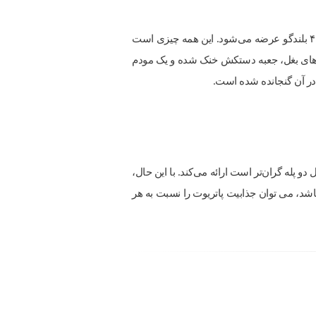
پاتریوت استاندارد با صفحه نمایش لمسی ۷ اینچی، رینگ های آلیاژی ۱۸ اینچی Sahara، احتراق از راه دور و سیستم صوتی با ۴ بلندگو عرضه می‌شود. این همه چیزی است
آینه‌های بغل، جعبه دستکش خنک شده و یک مودم
کرزو که حداقل دو پله گران‌تر است ارائه می‌کند. با این حال،
 برتری داشته باشد، می توان جذابیت پاتریوت را نسبت به هر